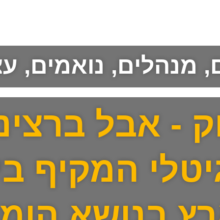
ם, מנהלים, נואמים, ע
ק - אבל ברצינ
יטלי המקיף בי
ץ בנושא הומו