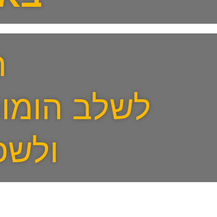
ה
לשלב הומור
ולשפ