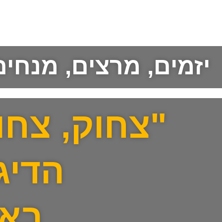
יזמים, מרצים, מנחי
"צחוק, צחו
הדיג
באר